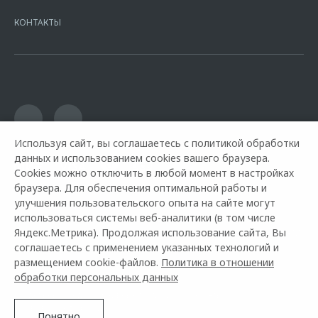
7728168971 ОГРН 1027700067328 место нахождение 107078, г.
Москва, ул. Каланчевская, д. 27. Ген.лицензия ЦБ РФ № 1326 от
КОНТАКТЫ
16.01.2015. Предложение ограничено и не является публичной
офертой.
Используя сайт, вы соглашаетесь с политикой обработки
данных и использованием cookies вашего браузера.
Cookies можно отключить в любой момент в настройках
браузера. Для обеспечения оптимальной работы и
улучшения пользовательского опыта на сайте могут
использоваться системы веб-аналитики (в том числе
Яндекс.Метрика). Продолжая использование сайта, Вы
Горячая линия OMODA:
+7 (491) 250-93-00
соглашаетесь с применением указанных технологий и
размещением cookie-файлов.
Политика в отношении
© 2026 Автоимпорт
обработки персональных данных
Модельный ряд
Архивные модели
Контакты
Правовая информация
Понятно