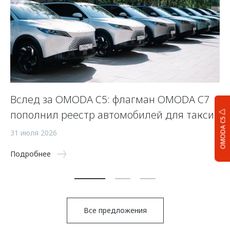
Вслед за OMODA C5: флагман OMODA C7
С
пополнил реестр автомобилей для такси
п
OMODA C5
а
31 июля 2026
5 
Подробнее
По
Все предложения