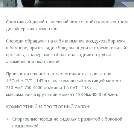
Страхование
Клиентская поддержка
Обратная связь
Кредитный калькулятор
O&J Автоклуб
Спортивный дизайн - внешний вид создаётся множеством
Аксессуары
Клуб владельцев OMODA
дизайнерских элементов.
Одежда и сувениры
Приложение O&J
Спереди обращают на себя внимание воздухозаборники
Оригинальные аксессуары
в бампере, при взгляде сбоку вы оцените стремительный
Аксессуары
профиль, а завершают образ два задних патрубка с
Запчасти
Одежда и сувениры
алюминиевой окантовкой.
Трейд-ин
Оригинальные аксессуары
Производительность и экологичность - двигатели
Калькулятор трейд-ин
Запчасти
1.5Тurbo CVT - 147 л.с., максимальный крутящий момент
210 Нм/1750-4000 об/мин и 1.5 CVT - 113 л.с.,
максимальный крутящий момент 138 Нм/4000 об/мин.
КОМФОРТНЫЙ И ПРОСТОРНЫЙ САЛОН:
Спортивные передние сиденья с развитой с боковой
поддержкой,