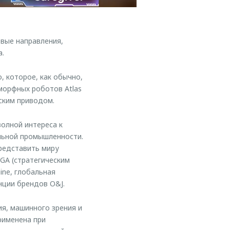
вые направления,
а.
, которое, как обычно,
морфных роботов Atlas
ским приводом.
олной интереса к
льной промышленности.
редставить миру
GA (стратегическим
ine, глобальная
нции брендов O&J.
я, машинного зрения и
рименена при