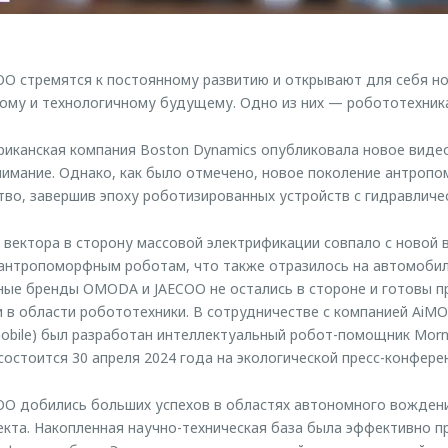
O стремятся к постоянному развитию и открывают для себя но
ому и технологичному будущему. Одно из них — робототехник
риканская компания Boston Dynamics опубликовала новое видео
имание. Однако, как было отмечено, новое поколение антропо
тво, завершив эпоху роботизированных устройств с гидравличе
вектора в сторону массовой электрификации совпало с новой в
антропоморфным роботам, что также отразилось на автомоби
ные бренды OMODA и JAECOO не остались в стороне и готовы п
 в области робототехники. В сотрудничестве с компанией AiMO
obile) был разработан интеллектуальный робот-помощник Morn
состоится 30 апреля 2024 года на экологической пресс-конфере
O добились больших успехов в областях автономного вождени
екта. Накопленная научно-техническая база была эффективно п