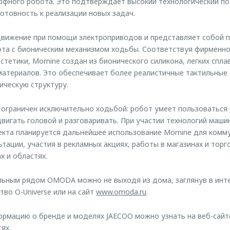
рфного робота. Это подтверждает высокий технологический п
отовность к реализации новых задач.
движение при помощи электроприводов и представляет собой п
та с бионическим механизмом ходьбы. Соответствуя фирменно
тетики, Mornine создан из бионического силикона, легких спла
материалов. Это обеспечивает более реалистичные тактильные
ическую структуру.
 ограничен исключительно ходьбой: робот умеет пользоваться
двигать головой и разговаривать. При участии технологий маши
екта планируется дальнейшее использование Mornine для комм
тации, участия в рекламных акциях, работы в магазинах и торг
х и областях.
льным рядом OMODA можно не выходя из дома, заглянув в инт
тво O-Universe или на сайт
www.omoda.ru
.
рмацию о бренде и моделях JAECOO можно узнать на веб-сай
ях.