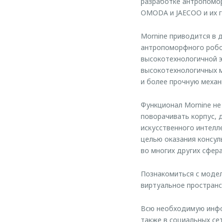
разработке антропомо
OMODA и JAECOO и их г
Mornine приводится в 
антропоморфного робо
высокотехнологичной эс
высокотехнологичных 
и более прочную механ
Функционал Mornine не
поворачивать корпус, 
искусственного интелл
целью оказания консуль
во многих других сфера
Познакомиться с моде
виртуальное пространс
Всю необходимую инфо
также в социальных сет