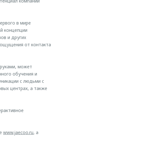
отенциал компаний
ервого в мире
й концепции
вов и других
 ощущения от контакта
 руками, может
нного обучения и
уникации с людьми с
овых центрах, а также
ерактивное
те
www.jaecoo.ru
, а