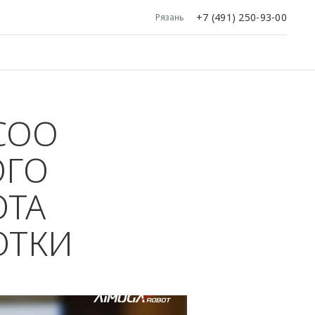
+7 (491) 250-93-00
Рязань
COO
ОГО
ОТА
ОТКИ