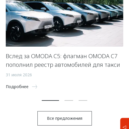
Вслед за OMODA C5: флагман OMODA C7
С
пополнил реестр автомобилей для такси
п
а
31 июля 2026
5 
Подробнее
По
Все предложения