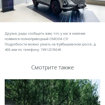
Страхование
Клиентская поддержка
Обратная связь
Кредитный калькулятор
O&J Автоклуб
Аксессуары
Клуб владельцев OMODA
Одежда и сувениры
Приложение O&J
Друзья, рады сообщить вам, что у нас в наличии
Оригинальные аксессуары
появился полноприводный OMODA C5!
Аксессуары
Запчасти
Подробности можно узнать на Куйбышевском шоссе, д.
Одежда и сувениры
40Б или по телефону: 74912576040
Трейд-ин
Оригинальные аксессуары
Калькулятор трейд-ин
Запчасти
Смотрите также