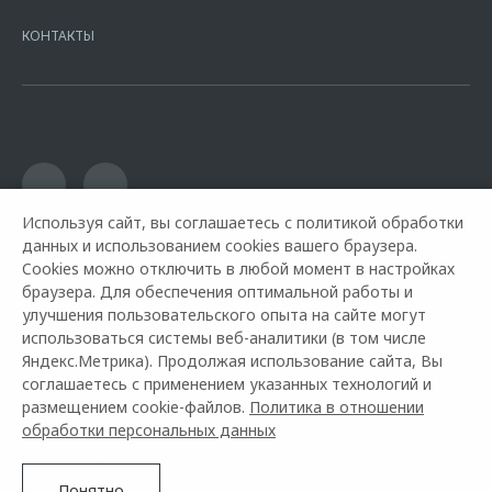
7728168971 ОГРН 1027700067328 место нахождение 107078, г.
Москва, ул. Каланчевская, д. 27. Ген.лицензия ЦБ РФ № 1326 от
КОНТАКТЫ
16.01.2015. Предложение ограничено и не является публичной
офертой.
Используя сайт, вы соглашаетесь с политикой обработки
данных и использованием cookies вашего браузера.
Cookies можно отключить в любой момент в настройках
браузера. Для обеспечения оптимальной работы и
улучшения пользовательского опыта на сайте могут
использоваться системы веб-аналитики (в том числе
Яндекс.Метрика). Продолжая использование сайта, Вы
Горячая линия OMODA:
+7 (491) 250-93-00
соглашаетесь с применением указанных технологий и
размещением cookie-файлов.
Политика в отношении
© 2026 Автоимпорт
обработки персональных данных
Модельный ряд
Архивные модели
Контакты
Правовая информация
Понятно