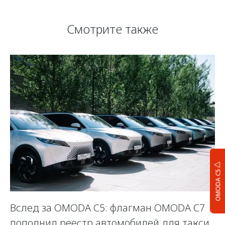
Смотрите также
OMODA C5
Вслед за OMODA C5: флагман OMODA C7
С
пополнил реестр автомобилей для такси
п