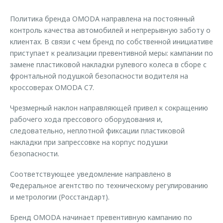
Страхование
Клиентская поддержка
Обратная связь
Политика бренда OMODA направлена на постоянный
Кредитный калькулятор
O&J Автоклуб
контроль качества автомобилей и непрерывную заботу о
клиентах. В связи с чем бренд по собственной инициативе
Аксессуары
Клуб владельцев OMODA
приступает к реализации превентивной меры: кампании по
Одежда и сувениры
Приложение O&J
замене пластиковой накладки рулевого колеса в сборе с
фронтальной подушкой безопасности водителя на
Оригинальные аксессуары
Аксессуары
кроссоверах OMODA C7.
Запчасти
Одежда и сувениры
Чрезмерный наклон направляющей привел к сокращению
Трейд-ин
Оригинальные аксессуары
рабочего хода прессового оборудования и,
Калькулятор трейд-ин
Запчасти
следовательно, неплотной фиксации пластиковой
накладки при запрессовке на корпус подушки
безопасности.
Соответствующее уведомление направлено в
Федеральное агентство по техническому регулированию
и метрологии (Росстандарт).
Бренд OMODA начинает превентивную кампанию по