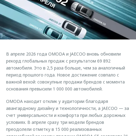
Страхование
Клиентская поддержка
Обратная связь
Кредитный калькулятор
O&J Автоклуб
Аксессуары
Клуб владельцев OMODA
Одежда и сувениры
Приложение O&J
Оригинальные аксессуары
Аксессуары
В апреле 2026 года OMODA и JAECOO вновь обновили
Запчасти
Одежда и сувениры
рекорд глобальных продаж с результатом 69 892
автомобиля. Это в 2,5 раза больше, чем за аналогичный
Трейд-ин
Оригинальные аксессуары
период прошлого года. Новое достижение совпало с
Калькулятор трейд-ин
Запчасти
важной вехой: совокупные продажи брендов с момента
основания превысили 1 000 000 автомобилей.
OMODA находит отклик у аудитории благодаря
авангардному дизайну и технологичности, а JAECOO — за
счет универсальности и комфорта при любых дорожных
условиях. В апреле сразу три модели брендов
преодолели отметку в 15 000 реализованных