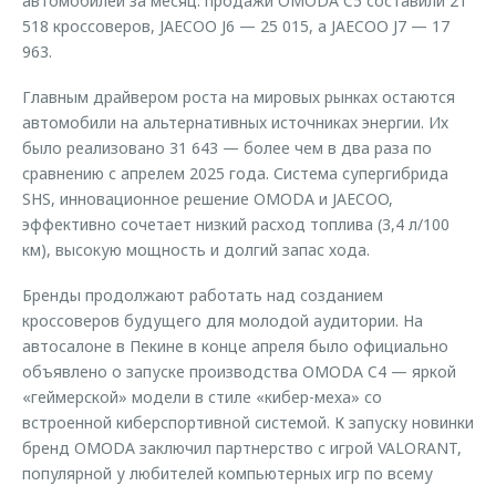
автомобилей за месяц: продажи OMODA C5 составили 21
518 кроссоверов, JAECOO J6 — 25 015, а JAECOO J7 — 17
963.
Главным драйвером роста на мировых рынках остаются
автомобили на альтернативных источниках энергии. Их
было реализовано 31 643 — более чем в два раза по
сравнению с апрелем 2025 года. Система супергибрида
SHS, инновационное решение OMODA и JAECOO,
эффективно сочетает низкий расход топлива (3,4 л/100
км), высокую мощность и долгий запас хода.
Бренды продолжают работать над созданием
кроссоверов будущего для молодой аудитории. На
автосалоне в Пекине в конце апреля было официально
объявлено о запуске производства OMODA C4 — яркой
«геймерской» модели в стиле «кибер-меха» со
встроенной киберспортивной системой. К запуску новинки
бренд OMODA заключил партнерство с игрой VALORANT,
популярной у любителей компьютерных игр по всему