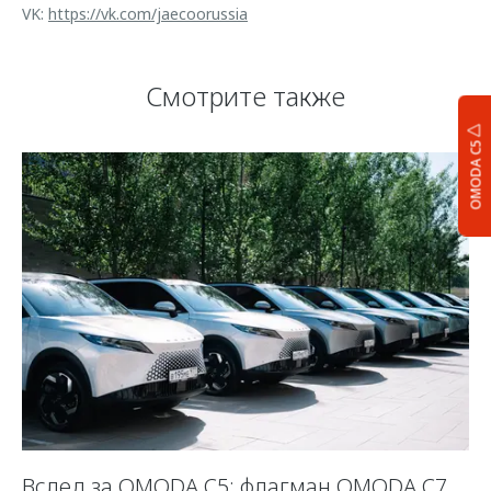
VK:
https://vk.com/jaecoorussia
Смотрите также
OMODA C5
Вслед за OMODA C5: флагман OMODA C7
С