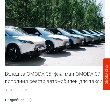
OMODA C5
Вслед за OMODA C5: флагман OMODA C7
С
пополнил реестр автомобилей для такси
п
а
31 июля 2026
5 
Подробнее
По