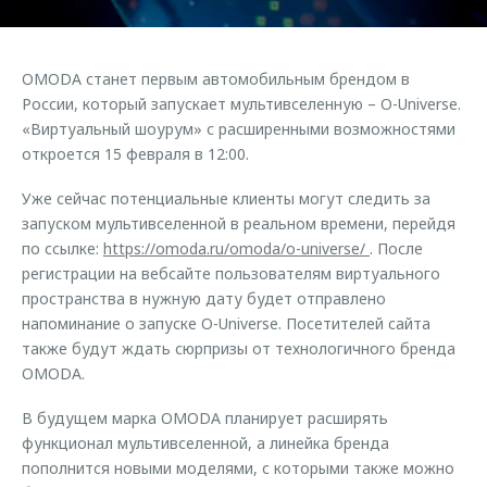
Страхование
Клиентская поддержка
Обратная связь
Кредитный калькулятор
O&J Автоклуб
OMODA станет первым автомобильным брендом в
Аксессуары
Клуб владельцев OMODA
России, который запускает мультивселенную – O-Universe.
«Виртуальный шоурум» с расширенными возможностями
Одежда и сувениры
Приложение O&J
откроется 15 февраля в 12:00.
Оригинальные аксессуары
Аксессуары
Уже сейчас потенциальные клиенты могут следить за
Запчасти
Одежда и сувениры
запуском мультивселенной в реальном времени, перейдя
Трейд-ин
по ссылке:
https://omoda.ru/omoda/o-universe/
. После
Оригинальные аксессуары
регистрации на вебсайте пользователям виртуального
Калькулятор трейд-ин
Запчасти
пространства в нужную дату будет отправлено
напоминание о запуске O-Universe. Посетителей сайта
также будут ждать сюрпризы от технологичного бренда
OMODA.
В будущем марка OMODA планирует расширять
функционал мультивселенной, а линейка бренда
пополнится новыми моделями, с которыми также можно