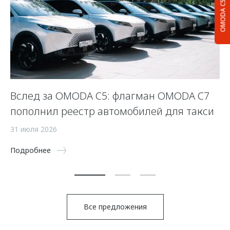
OMODA C5
Вслед за OMODA C5: флагман OMODA C7
С
пополнил реестр автомобилей для такси
п
а
31 июля 2026
5 
Подробнее
По
Все предложения