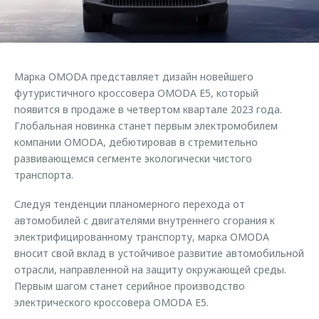
Страхование
Клиентская поддержка
Обратная связь
Кредитный калькулятор
O&J Автоклуб
Аксессуары
Клуб владельцев OMODA
Марка OMODA представляет дизайн новейшего
Одежда и сувениры
Приложение O&J
футуристичного кроссовера OMODA E5, который
Оригинальные аксессуары
появится в продаже в четвертом квартале 2023 года.
Аксессуары
Глобальная новинка станет первым электромобилем
Запчасти
компании OMODA, дебютировав в стремительно
Одежда и сувениры
развивающемся сегменте экологически чистого
Трейд-ин
Оригинальные аксессуары
транспорта.
Калькулятор трейд-ин
Запчасти
Следуя тенденции планомерного перехода от
автомобилей с двигателями внутреннего сгорания к
электрифицированному транспорту, марка OMODA
вносит свой вклад в устойчивое развитие автомобильной
отрасли, направленной на защиту окружающей среды.
Первым шагом станет серийное производство
электрического кроссовера OMODA E5.