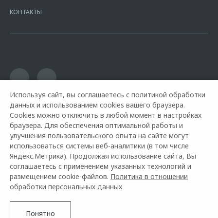
Москва, ул. Каланчевская, д. 27. Ген.лицензия ЦБ РФ № 1326 от
КОНТАКТЫ
16.01.2015. Предложение ограничено и не является публичной
офертой.
Используя сайт, вы соглашаетесь с политикой обработки
данных и использованием cookies вашего браузера.
Cookies можно отключить в любой момент в настройках
браузера. Для обеспечения оптимальной работы и
улучшения пользовательского опыта на сайте могут
использоваться системы веб-аналитики (в том числе
Яндекс.Метрика). Продолжая использование сайта, Вы
Горячая линия OMODA:
+7 (491) 250-93-00
соглашаетесь с применением указанных технологий и
размещением cookie-файлов.
Политика в отношении
© 2026 Автоимпорт
обработки персональных данных
Модельный ряд
Архивные модели
Контакты
Правовая информация
Понятно