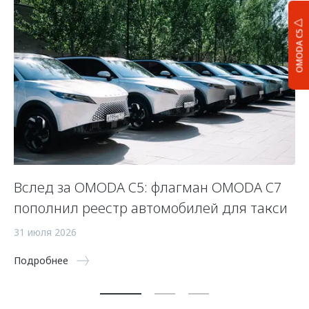
OMODA C5
Вслед за OMODA C5: флагман OMODA C7
С
пополнил реестр автомобилей для такси
п
а
31 июля 2026
5 
Подробнее
По