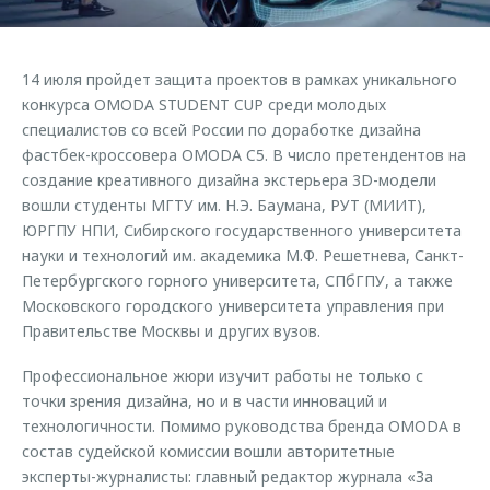
Страхование
Клиентская поддержка
Обратная связь
Кредитный калькулятор
O&J Автоклуб
14 июля пройдет защита проектов в рамках уникального
Аксессуары
Клуб владельцев OMODA
конкурса OMODA STUDENT CUP среди молодых
специалистов со всей России по доработке дизайна
Одежда и сувениры
Приложение O&J
фастбек-кроссовера OMODA C5. В число претендентов на
Оригинальные аксессуары
создание креативного дизайна экстерьера 3D-модели
Аксессуары
Запчасти
вошли студенты МГТУ им. Н.Э. Баумана, РУТ (МИИТ),
Одежда и сувениры
ЮРГПУ НПИ, Сибирского государственного университета
Трейд-ин
Оригинальные аксессуары
науки и технологий им. академика М.Ф. Решетнева, Санкт-
Петербургского горного университета, СПбГПУ, а также
Калькулятор трейд-ин
Запчасти
Московского городского университета управления при
Правительстве Москвы и других вузов.
Профессиональное жюри изучит работы не только с
точки зрения дизайна, но и в части инноваций и
технологичности. Помимо руководства бренда OMODA в
состав судейской комиссии вошли авторитетные
эксперты-журналисты: главный редактор журнала «За