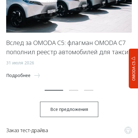
Вслед за OMODA C5: флагман OMODA C7
С
пополнил реестр автомобилей для такси
п
а
31 июля 2026
OMODA C5
5 
Подробнее
По
Все предложения
Заказ тест-драйва