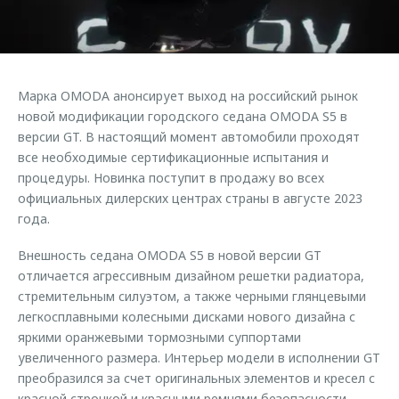
Страхование
Клиентская поддержка
Обратная связь
Кредитный калькулятор
O&J Автоклуб
Аксессуары
Клуб владельцев OMODA
Марка OMODA анонсирует выход на российский рынок
Одежда и сувениры
Приложение O&J
новой модификации городского седана OMODA S5 в
Оригинальные аксессуары
версии GT. В настоящий момент автомобили проходят
Аксессуары
все необходимые сертификационные испытания и
Запчасти
процедуры. Новинка поступит в продажу во всех
Одежда и сувениры
официальных дилерских центрах страны в августе 2023
Трейд-ин
Оригинальные аксессуары
года.
Калькулятор трейд-ин
Запчасти
Внешность седана OMODA S5 в новой версии GT
отличается агрессивным дизайном решетки радиатора,
стремительным силуэтом, а также черными глянцевыми
легкосплавными колесными дисками нового дизайна с
яркими оранжевыми тормозными суппортами
увеличенного размера. Интерьер модели в исполнении GT
преобразился за счет оригинальных элементов и кресел с
красной строчкой и красными ремнями безопасности.