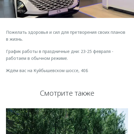
Страхование
Клиентская поддержка
Обратная связь
Кредитный калькулятор
O&J Автоклуб
Аксессуары
Клуб владельцев OMODA
Пожелать здоровья и сил для претворения своих планов
Одежда и сувениры
Приложение O&J
в жизнь.
Оригинальные аксессуары
Аксессуары
График работы в праздничные дни: 23-25 февраля -
Запчасти
работаем в обычном режиме.
Одежда и сувениры
Трейд-ин
Оригинальные аксессуары
Ждём вас на Куйбышевском шоссе, 40Б
Калькулятор трейд-ин
Запчасти
Смотрите также