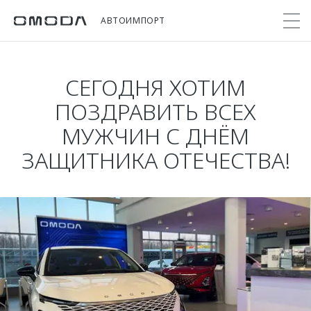
АВТОИМПОРТ
СЕГОДНЯ ХОТИМ
Покупателям
Мир OMODA
Владельцам
Модели
ПОЗДРАВИТЬ ВСЕХ
МУЖЧИН С ДНЁМ
C5
Выбор и покупка
Сервис
О бренде
ЗАЩИТНИКА ОТЕЧЕСТВА!
от 2 299 000 ₽*
Сравнить комплектации
Записаться на сервис
Новости
Записаться на тест-драйв
Кузовной ремонт
Онлайн-сервисы
C7
Cпецпредложения
Поддержка
Приложение O&J
от 2 739 000 ₽*
Прайс-листы
Помощь на дороге
Клуб владельцев OMODA
OMODA Лизинг
Гарантия
Бренд JAECOO
Кредит и страхование
Дополнительная техническая поддержка
Правовая информация
Кредитные программы
Руководства по эксплуатации