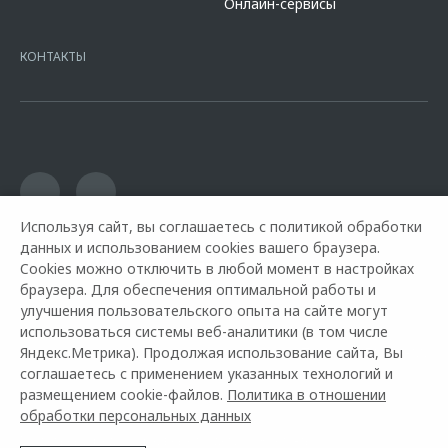
Онлайн-сервисы
platformId=alfasite
Кредит предоставляет АО Альфа-Банк. ИНН
7728168971 ОГРН 1027700067328 место нахождение 107078, г.
Москва, ул. Каланчевская, д. 27. Ген.лицензия ЦБ РФ № 1326 от
КОНТАКТЫ
16.01.2015. Предложение ограничено и не является публичной
офертой.
Используя сайт, вы соглашаетесь с политикой обработки
данных и использованием cookies вашего браузера.
Cookies можно отключить в любой момент в настройках
браузера. Для обеспечения оптимальной работы и
улучшения пользовательского опыта на сайте могут
использоваться системы веб-аналитики (в том числе
Яндекс.Метрика). Продолжая использование сайта, Вы
Горячая линия OMODA:
+7 (491) 250-93-00
соглашаетесь с применением указанных технологий и
размещением cookie-файлов.
Политика в отношении
© 2026 Автоимпорт
обработки персональных данных
Модельный ряд
Архивные модели
Контакты