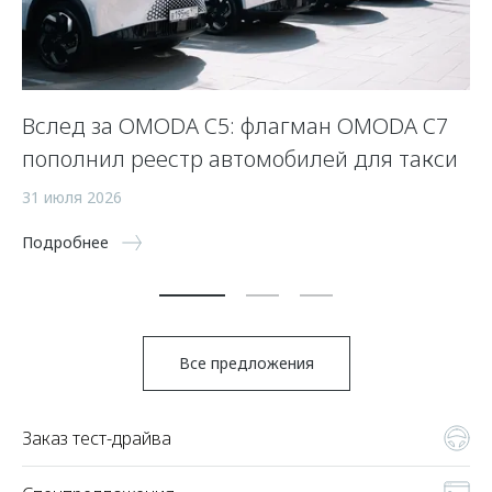
Вслед за OMODA C5: флагман OMODA C7
С
пополнил реестр автомобилей для такси
п
а
31 июля 2026
5 
Подробнее
По
Все предложения
Заказ тест-драйва