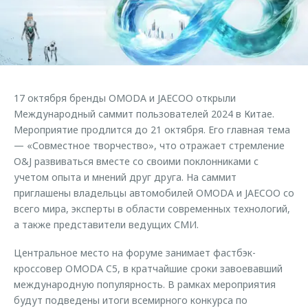
Страхование
Клиентская поддержка
Обратная связь
Кредитный калькулятор
O&J Автоклуб
Аксессуары
Клуб владельцев OMODA
Одежда и сувениры
Приложение O&J
17 октября бренды OMODA и JAECOO открыли
Оригинальные аксессуары
Международный саммит пользователей 2024 в Китае.
Аксессуары
Запчасти
Мероприятие продлится до 21 октября. Его главная тема
Одежда и сувениры
— «Совместное творчество», что отражает стремление
Трейд-ин
Оригинальные аксессуары
O&J развиваться вместе со своими поклонниками с
учетом опыта и мнений друг друга. На саммит
Калькулятор трейд-ин
Запчасти
приглашены владельцы автомобилей OMODA и JAECOO со
всего мира, эксперты в области современных технологий,
а также представители ведущих СМИ.
Центральное место на форуме занимает фастбэк-
кроссовер OMODA C5, в кратчайшие сроки завоевавший
международную популярность. В рамках мероприятия
будут подведены итоги всемирного конкурса по