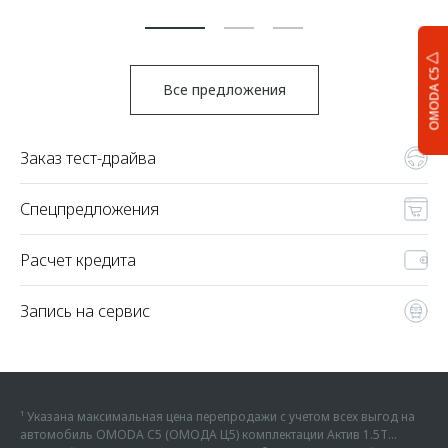
По
OMODA C5
Все предложения
Заказ тест-драйва
Спецпредложения
Расчет кредита
Запись на сервис
¹ Указана максимальная цена перепродажи с учетом всех выгод на
автомобиль OMODA C5 (ОМОДА Ц5) комплектации Актив 1.5Т