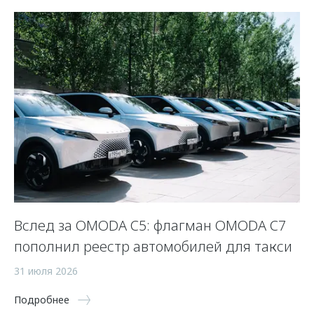
Вслед за OMODA C5: флагман OMODA C7
С
пополнил реестр автомобилей для такси
п
а
31 июля 2026
5 
Подробнее