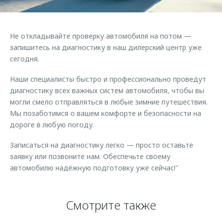
Страхование
Клиентская поддержка
Обратная связь
Кредитный калькулятор
O&J Автоклуб
Не откладывайте проверку автомобиля на потом —
Аксессуары
Клуб владельцев OMODA
запишитесь на диагностику в наш дилерский центр уже
сегодня.
Одежда и сувениры
Приложение O&J
Оригинальные аксессуары
Наши специалисты быстро и профессионально проведут
Аксессуары
диагностику всех важных систем автомобиля, чтобы вы
Запчасти
Одежда и сувениры
могли смело отправляться в любые зимние путешествия.
Трейд-ин
Мы позаботимся о вашем комфорте и безопасности на
Оригинальные аксессуары
дороге в любую погоду.
Калькулятор трейд-ин
Запчасти
Записаться на диагностику легко — просто оставьте
заявку или позвоните нам. Обеспечьте своему
автомобилю надёжную подготовку уже сейчас!"
Смотрите также