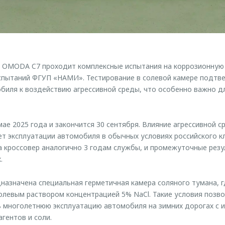
р OMODA C7 проходит комплексные испытания на коррозионную 
спытаний ФГУП «НАМИ». Тестирование в солевой камере подтв
биля к воздействию агрессивной среды, что особенно важно дл
ае 2025 года и закончится 30 сентября. Влияние агрессивной с
ет эксплуатации автомобиля в обычных условиях российского к
а кроссовер аналогично 3 годам службы, и промежуточные резу
.
назначена специальная герметичная камера соляного тумана, г
олевым раствором концентрацией 5% NaCl. Такие условия позв
 многолетнюю эксплуатацию автомобиля на зимних дорогах с 
гентов и соли.