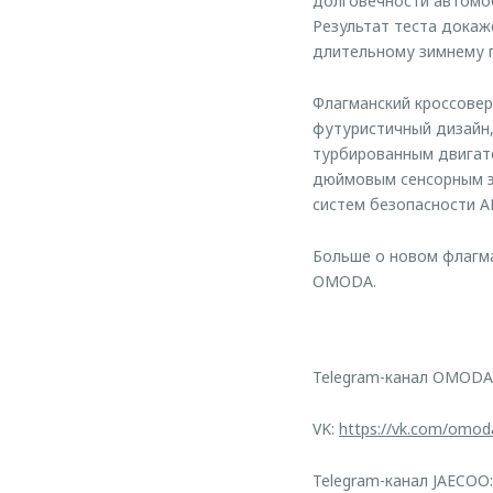
долговечности автомоб
Результат теста докаж
длительному зимнему 
Флагманский кроссовер
футуристичный дизайн,
турбированным двигате
дюймовым сенсорным э
систем безопасности A
Больше о новом флагм
OMODA.
Telegram-канал OMODA
VK:
https://vk.com/omod
Telegram-канал JAECOO