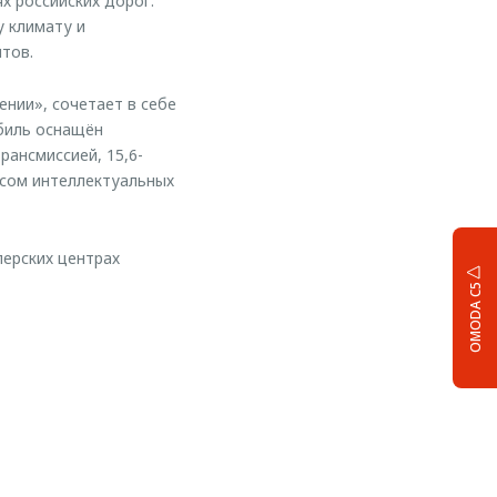
х российских дорог.
у климату и
тов.
нии», сочетает в себе
обиль оснащён
ансмиссией, 15,6-
сом интеллектуальных
ерских центрах
OMODA C5