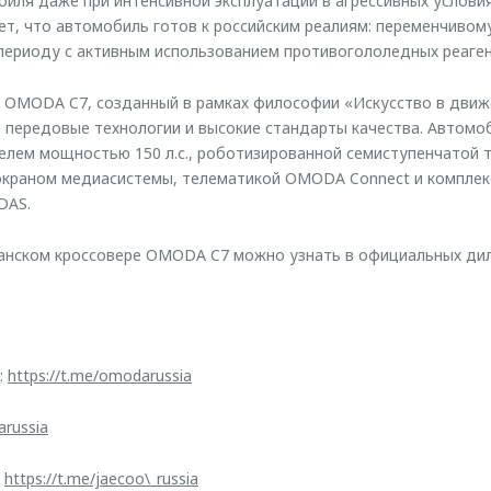
иля даже при интенсивной эксплуатации в агрессивных условия
ет, что автомобиль готов к российским реалиям: переменчивом
периоду с активным использованием противогололедных реаген
 OMODA C7, созданный в рамках философии «Искусство в движе
 передовые технологии и высокие стандарты качества. Автом
лем мощностью 150 л.с., роботизированной семиступенчатой тр
краном медиасистемы, телематикой OMODA Connect и комплек
DAS.
анском кроссовере OMODA C7 можно узнать в официальных дил
:
https://t.me/omodarussia
arussia
:
https://t.me/jaecoo\_russia