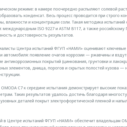
лическом режиме: в камере поочередно распыляют солевой ра
 образовать конденсат. Весь процесс проводится при строго к
ы, влажности и концентрации соли. Такая методика испытаний 
: международным ISO 9227 и ASTM B117, а также российскому Г
ность и достоверность результатов.
циалисты Центра испытаний ФГУП «НАМИ» оценивают ключевые
и автомобиля: появление очагов коррозии — ржавчины и вздут
ие антикоррозионных покрытий (цинкования, грунтовки и лакокр
ных элементов, днища, порогов и скрытых полостей кузова — 
нструкции.
 OMODA C7 к середине испытания демонстрирует высокие пока
трам. Таких результатов удалось достичь благодаря многост
узовных деталей покрыт электрофоретической пленкой и напы
й в Центре испытаний ФГУП «НАМИ» обеспечит владельцам OM