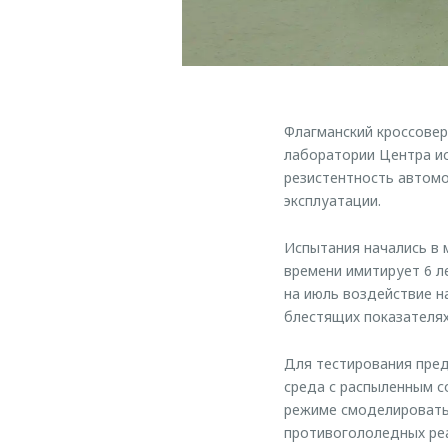
Флагманский кроссове
лаборатории Центра и
резистентность автомо
эксплуатации.
Испытания начались в м
времени имитирует 6 л
на июль воздействие н
блестящих показателях
Для тестирования пред
среда с распыленным с
режиме смоделировать
противогололедных реа