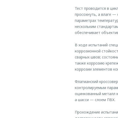
Тест проводится в цик
просохнуть, а влаге —
параметрах температур
нескольким стандартам
обеспечивает объектив
В ходе испытаний спе
коррозионной стойкост
сварных швов; состоян
также коррозию крепеж
коррозии элементов ко
Флагманский кроссовер
контролируемым параме
оцинкованный металл к
а шасси — слоем ПВХ.
Прохождение испытани