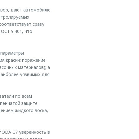
створ, дают автомобилю
онтролируемых
соответствует сразу
ОСТ 9.401, что
 параметры
ия краски; поражение
асочных материалов); а
наиболее уязвимых для
затели по всем
упенчатой защите:
лением жидкого воска,
ODA C7 уверенность в